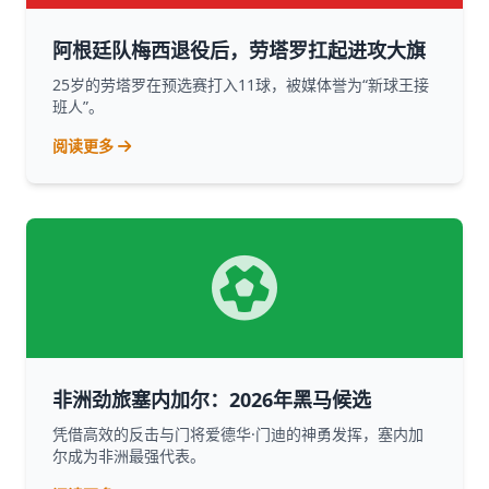
阿根廷队梅西退役后，劳塔罗扛起进攻大旗
25岁的劳塔罗在预选赛打入11球，被媒体誉为“新球王接
班人”。
阅读更多
非洲劲旅塞内加尔：2026年黑马候选
凭借高效的反击与门将爱德华·门迪的神勇发挥，塞内加
尔成为非洲最强代表。