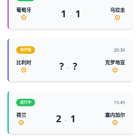
葡萄牙
乌拉圭
1
1
-
20:30
待开始
比利时
克罗地亚
?
?
-
15:45
进行中
荷兰
塞内加尔
2
1
-